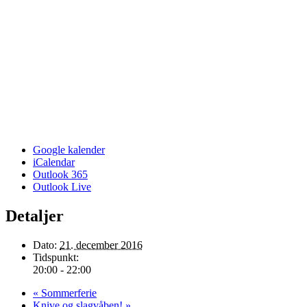
Google kalender
iCalendar
Outlook 365
Outlook Live
Detaljer
Dato:
21. december 2016
Tidspunkt:
20:00 - 22:00
«
Sommerferie
Knive og slagvåben!
»